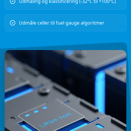
Udmåling og klassificering (-32°C til +100°C)
Udmåle celler til fuel gauge algoritmer