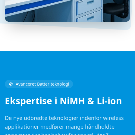
Avanceret Batteriteknologi
Ekspertise i NiMH & Li-ion
De nye udbredte teknologier indenfor wireless
applikationer medfører mange håndholdte